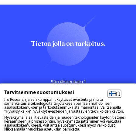
Tietoa jolla on tarkoitus.
Sörnäistenkatu 1
00580 Helsinki
Tarvitsemme suostumuksesi
FI
(09) 7740 600
etunimi.sukunimi@iro.fi
Iro Research ja sen kumppanit käyttävät evästeitä ja muita
samankaltaisia teknologioita tarjotakseen parhaan mahdollisen
asiakaskokemuksen ja tarkoituksenmukaista mainontaa. Valitsemalla
Evästeasetukset
"Hyväksy kaikki" hyväksyt evästeiden ja vastaavien tekniikoiden käytön.
Hyväksymällä sallit evästeiden ja muiden teknologioiden käytön tietojesi
keräämiseen ja prosessointiin, hyväksymättä jättäminen voi vaikuttaa
asiakaskokemukseesi. Voit antaa suostumuksesi myös valikoidusti
OTA YHTEYTTÄ
klikkaamalla "Muokkaa asetuksia" painiketta.