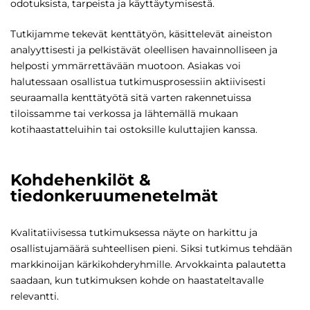
odotuksista, tarpeista ja käyttäytymisestä.
Tutkijamme tekevät kenttätyön, käsittelevät aineiston
analyyttisesti ja pelkistävät oleellisen havainnolliseen ja
helposti ymmärrettävään muotoon. Asiakas voi
halutessaan osallistua tutkimusprosessiin aktiivisesti
seuraamalla kenttätyötä sitä varten rakennetuissa
tiloissamme tai verkossa ja lähtemällä mukaan
kotihaastatteluihin tai ostoksille kuluttajien kanssa.
Kohdehenkilöt &
tiedonkeruumenetelmät
Kvalitatiivisessa tutkimuksessa näyte on harkittu ja
osallistujamäärä suhteellisen pieni. Siksi tutkimus tehdään
markkinoijan kärkikohderyhmille. Arvokkainta palautetta
saadaan, kun tutkimuksen kohde on haastateltavalle
relevantti.