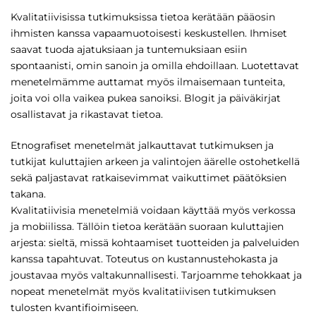
Kvalitatiivisissa tutkimuksissa tietoa kerätään pääosin
ihmisten kanssa vapaamuotoisesti keskustellen. Ihmiset
saavat tuoda ajatuksiaan ja tuntemuksiaan esiin
spontaanisti, omin sanoin ja omilla ehdoillaan. Luotettavat
menetelmämme auttamat myös ilmaisemaan tunteita,
joita voi olla vaikea pukea sanoiksi. Blogit ja päiväkirjat
osallistavat ja rikastavat tietoa.
Etnografiset menetelmät jalkauttavat tutkimuksen ja
tutkijat kuluttajien arkeen ja valintojen äärelle ostohetkellä
sekä paljastavat ratkaisevimmat vaikuttimet päätöksien
takana.
Kvalitatiivisia menetelmiä voidaan käyttää myös verkossa
ja mobiilissa. Tällöin tietoa kerätään suoraan kuluttajien
arjesta: sieltä, missä kohtaamiset tuotteiden ja palveluiden
kanssa tapahtuvat. Toteutus on kustannustehokasta ja
joustavaa myös valtakunnallisesti. Tarjoamme tehokkaat ja
nopeat menetelmät myös kvalitatiivisen tutkimuksen
tulosten kvantifioimiseen.