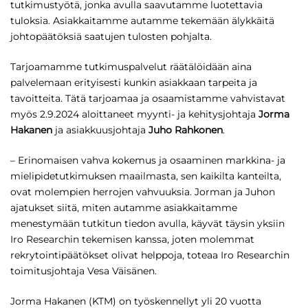
tutkimustyötä, jonka avulla saavutamme luotet­tavia
tuloksia. Asiakkaitamme autamme tekemään älykkäitä
johtopäätöksiä saatujen tulosten pohjalta.
Tarjoamamme tutkimuspalvelut räätälöidään aina
palvelemaan erityisesti kunkin asiakkaan tarpeita ja
tavoitteita. Tätä tarjoamaa ja osaamistamme vahvista­vat
myös 2.9.2024 aloittaneet myynti- ja kehitysjohtaja
Jorma
Hakanen
ja asiakkuusjohtaja
Juho Rahkonen
.
– Erinomaisen vahva kokemus ja osaaminen mark­kina- ja
mielipidetutkimuksen maailmasta, sen kai­kilta kanteilta,
ovat molempien herrojen vahvuuksia. Jorman ja Juhon
ajatukset siitä, miten autamme asi­akkaitamme
menestymään tutkitun tiedon avulla, käyvät täysin yksiin
Iro Researchin tekemisen kanssa, joten molemmat
rekrytointipäätökset olivat helppoja, toteaa Iro Researchin
toimitusjohtaja Vesa Väisänen.
Jorma Hakanen (KTM) on työskennellyt yli 20 vuotta