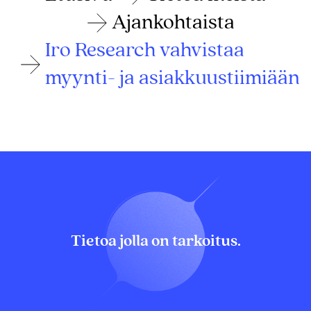
Ajankohtaista
Iro Research vahvistaa
myynti- ja asiakkuustiimiään
Tietoa jolla on tarkoitus.