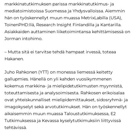
markkinatutkimuksen parissa markkinatutkimus- ja
mediatoimistoissa Suomessa ja Yhdysvalloissa. Aiem­min
hän on työskennellyt muun muassa MetrixLabilla (USA),
ToinenPHD:llä, Research Insight Finlandilla ja Kantarilla.
Asiakkaiden auttaminen liiketoimintansa kehittämisessä on
Jorman intohimo.
– Mutta sitä ei tarvitse tehdä hampaat irvessä, tote­aa
Hakanen.
Juho Rahkonen (YTT) on monessa liemessä keitet­ty
gallupmies. Hänellä on yli kahden vuosikymmenen
kokemus markkina- ja mielipidetutkimusten myyn­nistä,
toteuttamisesta ja analysoimisesta. Rahkosen erikoisalaa
ovat yhteiskunnalliset mielipidemittauk­set, sidosryhmä- ja
imagokyselyt sekä arvotutkimuk­set. Hän on työskennellyt
aikaisemmin muun muassa Taloustutkimuksessa, E2
Tutkimuksessa ja Kevassa kyselytutkimuksiin liittyvissä
tehtävissä.