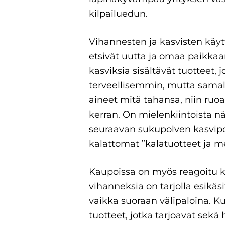
kilpailuedun.
Vihannesten ja kasvisten käyttö
etsivät uutta ja omaa paikkaan
kasviksia sisältävät tuotteet,
terveellisemmin, mutta samall
aineet mitä tahansa, niin ruoa
kerran. On mielenkiintoista 
seuraavan sukupolven kasvipoh
kalattomat ”kalatuotteet ja m
Kaupoissa on myös reagoitu ku
vihanneksia on tarjolla esikäsit
vaikka suoraan välipaloina. Ku
tuotteet, jotka tarjoavat sekä