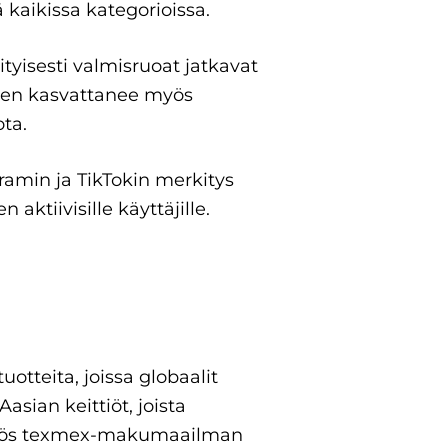
 kaikissa kategorioissa.
ityisesti valmisruoat jatkavat
nen kasvattanee myös
ota.
gramin ja TikTokin merkitys
ktiivisille käyttäjille.
tteita, joissa globaalit
asian keittiöt, joista
. Myös texmex-makumaailman