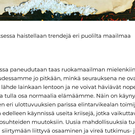
ksessa haistellaan trendejä eri puolilta maailmaa
sa paneudutaan taas ruokamaailman mielenkiintois
uudessamme jo pitkään, minkä seurauksena ne ovat
 lähde lainkaan lentoon ja ne voivat häviävät nope
ssa tulla osa normaalia elämäämme. Näin on käyny
n eri ulottuvuuksien parissa elintarvikealan toimi
 edelleen käynnissä useita kriisejä, jotka vaikutta
losuhteiden muutoksiin. Uusia mahdollisuuksia t
siirtymään liittyvä osaaminen ja vireä tutkimus- j