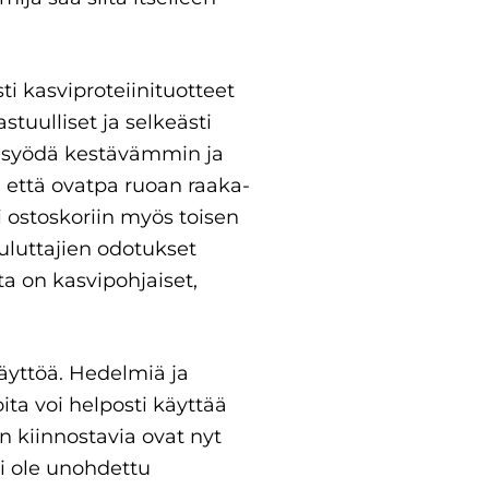
ti kasviproteiinituotteet
tuulliset ja selkeästi
alu syödä kestävämmin ja
 että ovatpa ruoan raaka-
i ostoskoriin myös toisen
uluttajien odotukset
a on kasvipohjaiset,
äyttöä. Hedelmiä ja
oita voi helposti käyttää
n kiinnostavia ovat nyt
ei ole unohdettu