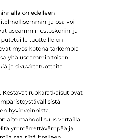
hinnalla on edelleen
telmallisemmin, ja osa voi
vät useammin ostoskoriin, ja
utetuille tuotteille on
 ovat myös kotona tarkempia
essa yhä useammin toisen
kiä ja sivuvirtatuotteita
e. Kestävät ruokaratkaisut ovat
ympäristöystävällisistä
en hyvinvoinnista.
on aito mahdollisuus vertailla
. Mitä ymmärrettävämpää ja
ja saa siitä itselleen