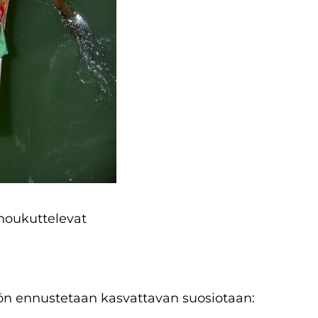
 houkuttelevat
ön ennustetaan kasvattavan suosiotaan: