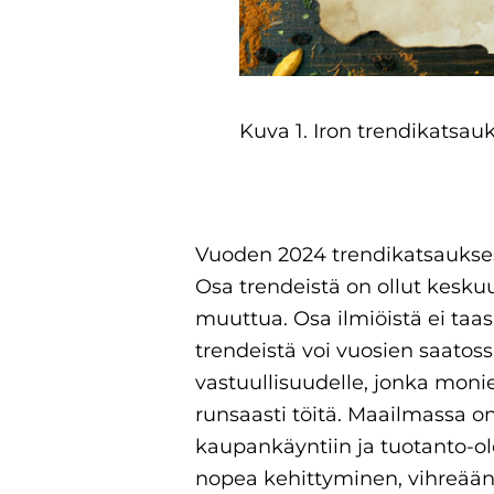
Kuva 1. Iron trendikatsau
Vuoden 2024 trendikatsaukses
Osa trendeistä on ollut kesk
muuttua. Osa ilmiöistä ei taas
trendeistä voi vuosien saato
vastuullisuudelle, jonka monie
runsaasti töitä. Maailmassa on
kaupankäyntiin ja tuotanto-o
nopea kehittyminen, vihreään 