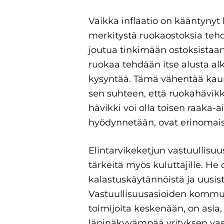
Vaikka inflaatio on kääntynyt
merkitystä ruokaostoksia tehd
joutua tinkimään ostoksistaan
ruokaa tehdään itse alusta alk
kysyntää. Tämä vähentää kaup
sen suhteen, että ruokahävik
hävikki voi olla toisen raaka-ai
hyödynnetään, ovat erinomais
Elintarvikeketjun vastuullisuus
tärkeitä myös kuluttajille. He
kalastuskäytännöistä ja uusis
Vastuullisuusasioiden kommunik
toimijoita keskenään, on asi
läpinäkyvämpää yrityksen vast