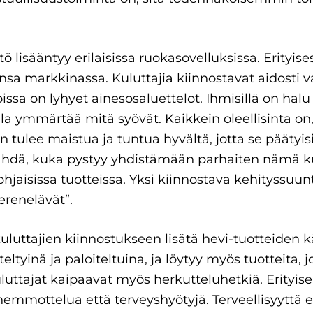
 lisääntyy erilaisissa ruokasovelluksissa. Erityises
sa markkinassa. Kuluttajia kiinnostavat aidosti vas
 joissa on lyhyet ainesosaluettelot. Ihmisillä on h
a ymmärtää mitä syövät. Kaikkein oleellisinta on,
n tulee maistua ja tuntua hyvältä, jotta se päätyis
nähdä, kuka pystyy yhdistämään parhaiten nämä k
jaisissa tuotteissa. Yksi kiinnostava kehityssuunt
erenelävät”.
luttajien kiinnostukseen lisätä hevi-tuotteiden k
eltyinä ja paloiteltuina, ja löytyy myös tuotteita, j
luttajat kaipaavat myös herkutteluhetkiä. Erityise
 hemmottelua että terveyshyötyjä. Terveellisyyttä 