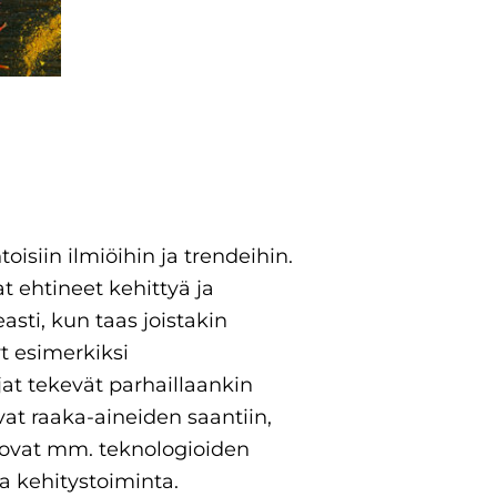
iin ilmiöihin ja trendeihin.
 ehtineet kehittyä ja
asti, kun taas joistakin
t esimerkiksi
jat tekevät parhaillaankin
vat raaka-aineiden saantiin,
uovat mm. teknologioiden
a kehitystoiminta.