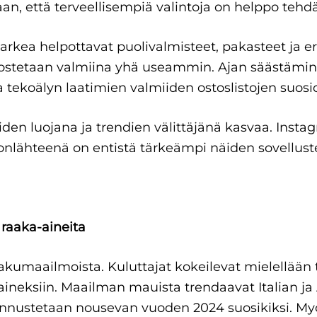
an, että terveellisempiä valintoja on helppo tehdä
 arkea helpottavat puolivalmisteet, pakasteet ja er
 ostetaan valmiina yhä useammin. Ajan säästämi
 tekoälyn laatimien valmiiden ostoslistojen suosi
iden luojana ja trendien välittäjänä kasvaa. Insta
lähteenä on entistä tärkeämpi näiden sovellusten a
 raaka-aineita
umaailmoista. Kuluttajat kokeilevat mielellään tuo
aineksiin. Maailman mauista trendaavat Italian ja A
an ennustetaan nousevan vuoden 2024 suosikiksi