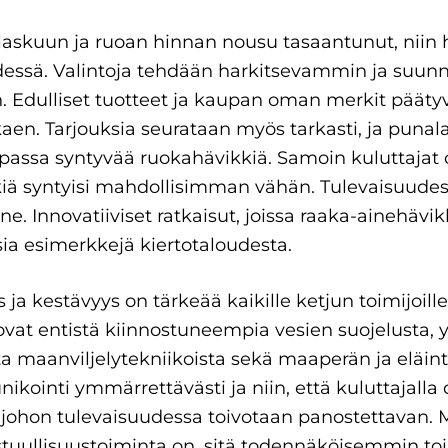
 laskuun ja ruoan hinnan nousu tasaantunut, niin 
essä. Valintoja tehdään harkitsevammin ja suunni
. Edulliset tuotteet ja kaupan oman merkit pääty
aen. Tarjouksia seurataan myös tarkasti, ja punalap
assa syntyvää ruokahävikkiä. Samoin kuluttajat
kiä syntyisi mahdollisimman vähän. Tulevaisuud
ne. Innovatiiviset ratkaisut, joissa raaka-ainehävik
ia esimerkkejä kiertotaloudesta.
 ja kestävyys on tärkeää kaikille ketjun toimijoill
 ovat entistä kiinnostuneempia vesien suojelusta, 
ta maanviljelytekniikoista sekä maaperän ja eläint
ointi ymmärrettävästi ja niin, että kuluttajalla 
a, johon tulevaisuudessa toivotaan panostettavan
uullisuustoiminta on, sitä todennäköisemmin toimi