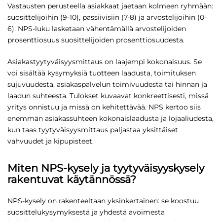
Vastausten perusteella asiakkaat jaetaan kolmeen ryhmään:
suosittelijoihin (9-10), passiivisiin (7-8) ja arvostelijoihin (0-
6). NPS-luku lasketaan vähentämällä arvostelijoiden
prosenttiosuus suosittelijoiden prosenttiosuudesta.
Asiakastyytyväisyysmittaus on laajempi kokonaisuus. Se
voi sisältää kysymyksiä tuotteen laadusta, toimituksen
sujuvuudesta, asiakaspalvelun toimivuudesta tai hinnan ja
laadun suhteesta. Tulokset kuvaavat konkreettisesti, missä
yritys onnistuu ja missä on kehitettävää. NPS kertoo siis
enemmän asiakassuhteen kokonaislaadusta ja lojaaliudesta,
kun taas tyytyväisyysmittaus paljastaa yksittäiset
vahvuudet ja kipupisteet.
Miten NPS-kysely ja tyytyväisyyskysely
rakentuvat käytännössä?
NPS-kysely on rakenteeltaan yksinkertainen: se koostuu
suosittelukysymyksestä ja yhdestä avoimesta