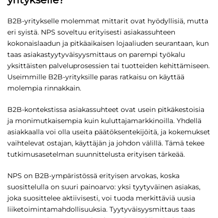
B2B-yritykselle molemmat mittarit ovat hyödyllisiä, mutta
eri syistä. NPS soveltuu erityisesti asiakassuhteen
kokonaislaadun ja pitkäaikaisen lojaaliuden seurantaan, kun
taas asiakastyytyväisyysmittaus on parempi työkalu
yksittäisten palveluprosessien tai tuotteiden kehittämiseen.
Useimmille B2B-yrityksille paras ratkaisu on käyttää
molempia rinnakkain.
B2B-kontekstissa asiakassuhteet ovat usein pitkäkestoisia
ja monimutkaisempia kuin kuluttajamarkkinoilla. Yhdellä
asiakkaalla voi olla useita päätöksentekijöitä, ja kokemukset
vaihtelevat ostajan, käyttäjän ja johdon välillä. Tämä tekee
tutkimusasetelman suunnittelusta erityisen tärkeää.
NPS on B2B-ympäristössä erityisen arvokas, koska
suosittelulla on suuri painoarvo: yksi tyytyväinen asiakas,
joka suosittelee aktiivisesti, voi tuoda merkittäviä uusia
liiketoimintamahdollisuuksia. Tyytyväisyysmittaus taas