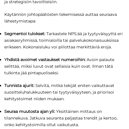
ja strategisiin tavoitteisiin.
Käytännön johtopäätösten tekemisessä auttaa seuraava
lähestymistapa:
Segmentoi tulokset:
Tarkastele NPS:ää ja tyytyväisyyttä eri
asiakasryhmissä, toimialoilla tai palvelukokonaisuuksissa
erikseen. Kokonaisluku voi piilottaa merkittäviä eroja.
Yhdistä avoimet vastaukset numeroihin:
Avoin palaute
selittää, miksi luvut ovat sellaisia kuin ovat. Ilman tätä
tulkinta jää pintapuoliseksi.
Tunnista ajurit:
Selvitä, mitkä tekijät eniten vaikuttavat
suositteluhalukkuuteen tai tyytyväisyyteen, ja priorisoi
kehitystoimet niiden mukaan.
Seuraa muutosta ajan yli:
Yksittäinen mittaus on
tilannekuva. Jatkuva seuranta paljastaa trendit ja kertoo,
onko kehitystoimilla ollut vaikutusta.