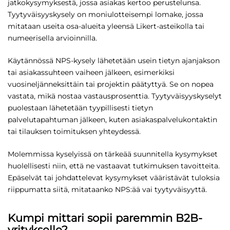
jatkokysymyksestä, jossa asiakas kertoo perustelunsa.
Tyytyväisyyskysely on moniulotteisempi lomake, jossa
mitataan useita osa-alueita yleensä Likert-asteikolla tai
numeerisella arvioinnilla.
Käytännössä NPS-kysely lähetetään usein tietyn ajanjakson
tai asiakassuhteen vaiheen jälkeen, esimerkiksi
vuosineljänneksittäin tai projektin päätyttyä. Se on nopea
vastata, mikä nostaa vastausprosenttia. Tyytyväisyyskyselyt
puolestaan lähetetään tyypillisesti tietyn
palvelutapahtuman jälkeen, kuten asiakaspalvelukontaktin
tai tilauksen toimituksen yhteydessä.
Molemmissa kyselyissä on tärkeää suunnitella kysymykset
huolellisesti niin, että ne vastaavat tutkimuksen tavoitteita.
Epäselvät tai johdattelevat kysymykset vääristävät tuloksia
riippumatta siitä, mitataanko NPS:ää vai tyytyväisyyttä.
Kumpi mittari sopii paremmin B2B-
yritykselle?