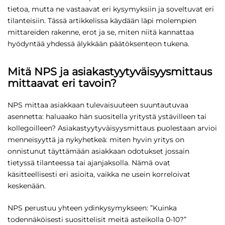
tietoa, mutta ne vastaavat eri kysymyksiin ja soveltuvat eri
tilanteisiin. Tässä artikkelissa käydään läpi molempien
mittareiden rakenne, erot ja se, miten niitä kannattaa
hyödyntää yhdessä älykkään päätöksenteon tukena.
Mitä NPS ja asiakastyytyväisyysmittaus
mittaavat eri tavoin?
NPS mittaa asiakkaan tulevaisuuteen suuntautuvaa
asennetta: haluaako hän suositella yritystä ystävilleen tai
kollegoilleen? Asiakastyytyväisyysmittaus puolestaan arvioi
menneisyyttä ja nykyhetkeä: miten hyvin yritys on
onnistunut täyttämään asiakkaan odotukset jossain
tietyssä tilanteessa tai ajanjaksolla. Nämä ovat
käsitteellisesti eri asioita, vaikka ne usein korreloivat
keskenään.
NPS perustuu yhteen ydinkysymykseen: ”Kuinka
todennäköisesti suosittelisit meitä asteikolla 0-10?”