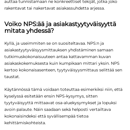
auttaa tunnistamaan ne konkreettiset tekijät, jotka joko
rakentavat tai nakertavat asiakassuhdetta arjessa.
Voiko NPS:ää ja asiakastyytyväisyyttä
mitata yhdessä?
Kyllä, ja useimmiten se on suositeltavaa. NPS:n ja
asiakastyytyväisyysmittauksen yhdistäminen samaan
tutkimuskokonaisuuteen antaa kattavamman kuvan
asiakaskokemuksesta kuin kumpikaan mittari yksin. NPS
kertoo kokonaisasenteen, tyytyväisyysmittaus selittää sen
taustat.
Käytännössä tämä voidaan toteuttaa esimerkiksi niin, että
kyselyssä esitetään ensin NPS-kysymys, sitten
tyytyväisyyttä mittaavat osa-aluekysymykset ja lopuksi
avoin palaute. Näin saadaan sekä helposti vertailtava
kokonaisindeksi että syvällisempää tietoa
kehittämiskohteista.