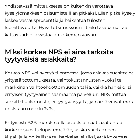
Yhdistetyssä mittauksessa on kuitenkin varottava
kyselylomakkeen paisumista liian pitkäksi. Liian pitkä kysely
laskee vastausprosenttia ja heikentää tulosten
luotettavuutta. Hyvä tutkimussuunnittelu tasapainottaa
kattavuuden ja vastaajan kokeman vaivan.
Miksi korkea NPS ei aina tarkoita
tyytyväisiä asiakkaita?
Korkea NPS voi syntyä tilanteessa, jossa asiakas suosittelee
yritystä tottumuksesta, vaihtokustannusten vuoksi tai
markkinan vaihtoehdottomuuden takia, vaikka hän ei olisi
erityisen tyytyväinen saamaansa palveluun. NPS mittaa
suositteluaikomusta, ei tyytyväisyyttä, ja nämä voivat erota
toisistaan merkittävästi.
Erityisesti B2B-markkinoilla asiakkaat saattavat antaa
korkean suosittelupistemäärän, koska vaihtaminen
kilpailijalle on kallista tai hankalaa, ei siksi, että kokemus