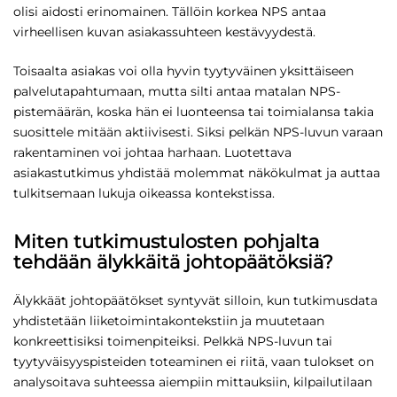
olisi aidosti erinomainen. Tällöin korkea NPS antaa
virheellisen kuvan asiakassuhteen kestävyydestä.
Toisaalta asiakas voi olla hyvin tyytyväinen yksittäiseen
palvelutapahtumaan, mutta silti antaa matalan NPS-
pistemäärän, koska hän ei luonteensa tai toimialansa takia
suosittele mitään aktiivisesti. Siksi pelkän NPS-luvun varaan
rakentaminen voi johtaa harhaan. Luotettava
asiakastutkimus yhdistää molemmat näkökulmat ja auttaa
tulkitsemaan lukuja oikeassa kontekstissa.
Miten tutkimustulosten pohjalta
tehdään älykkäitä johtopäätöksiä?
Älykkäät johtopäätökset syntyvät silloin, kun tutkimusdata
yhdistetään liiketoimintakontekstiin ja muutetaan
konkreettisiksi toimenpiteiksi. Pelkkä NPS-luvun tai
tyytyväisyyspisteiden toteaminen ei riitä, vaan tulokset on
analysoitava suhteessa aiempiin mittauksiin, kilpailutilaan