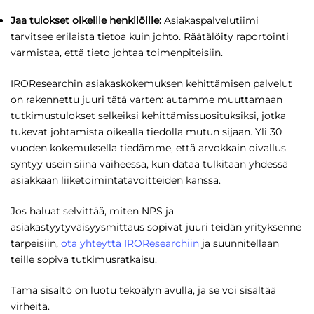
Jaa tulokset oikeille henkilöille:
Asiakaspalvelutiimi
tarvitsee erilaista tietoa kuin johto. Räätälöity raportointi
varmistaa, että tieto johtaa toimenpiteisiin.
IROResearchin asiakaskokemuksen kehittämisen palvelut
on rakennettu juuri tätä varten: autamme muuttamaan
tutkimustulokset selkeiksi kehittämissuosituksiksi, jotka
tukevat johtamista oikealla tiedolla mutun sijaan. Yli 30
vuoden kokemuksella tiedämme, että arvokkain oivallus
syntyy usein siinä vaiheessa, kun dataa tulkitaan yhdessä
asiakkaan liiketoimintatavoitteiden kanssa.
Jos haluat selvittää, miten NPS ja
asiakastyytyväisyysmittaus sopivat juuri teidän yrityksenne
tarpeisiin,
ota yhteyttä IROResearchiin
ja suunnitellaan
teille sopiva tutkimusratkaisu.
Tämä sisältö on luotu tekoälyn avulla, ja se voi sisältää
virheitä.