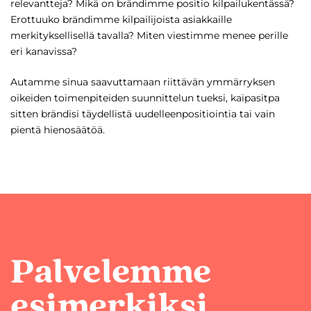
relevantteja? Mikä on brändimme positio kilpailukentässä?
Erottuuko brändimme kilpailijoista asiakkaille
merkityksellisellä tavalla? Miten viestimme menee perille
eri kanavissa?
Autamme sinua saavuttamaan riittävän ymmärryksen
oikeiden toimenpiteiden suunnittelun tueksi, kaipasitpa
sitten brändisi täydellistä uudelleenpositiointia tai vain
pientä hienosäätöä.
Palvelemme
esimerkiksi