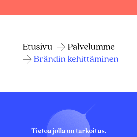
Etusivu
Palvelumme
Brändin kehittäminen
Tietoa jolla on tarkoitus.