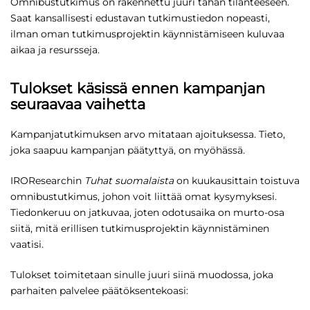
Omnibustutkimus on rakennettu juuri tähän tilanteeseen.
Saat kansallisesti edustavan tutkimustiedon nopeasti,
ilman oman tutkimusprojektin käynnistämiseen kuluvaa
aikaa ja resursseja.
Tulokset käsissä ennen kampanjan
seuraavaa vaihetta
Kampanjatutkimuksen arvo mitataan ajoituksessa. Tieto,
joka saapuu kampanjan päätyttyä, on myöhässä.
IROResearchin
Tuhat suomalaista
on kuukausittain toistuva
omnibustutkimus, johon voit liittää omat kysymyksesi.
Tiedonkeruu on jatkuvaa, joten odotusaika on murto-osa
siitä, mitä erillisen tutkimusprojektin käynnistäminen
vaatisi.
Tulokset toimitetaan sinulle juuri siinä muodossa, joka
parhaiten palvelee päätöksentekoasi: