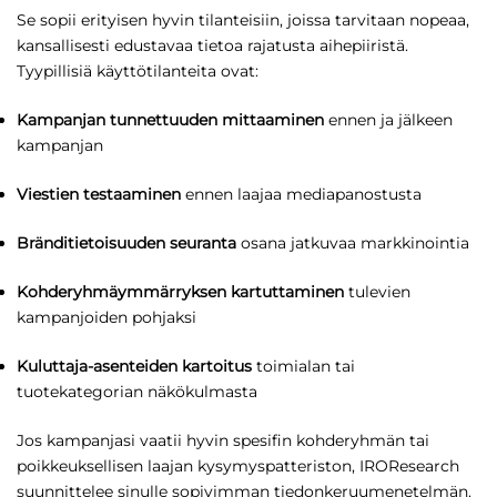
Se sopii erityisen hyvin tilanteisiin, joissa tarvitaan nopeaa,
kansallisesti edustavaa tietoa rajatusta aihepiiristä.
Tyypillisiä käyttötilanteita ovat:
Kampanjan tunnettuuden mittaaminen
ennen ja jälkeen
kampanjan
Viestien testaaminen
ennen laajaa mediapanostusta
Bränditietoisuuden seuranta
osana jatkuvaa markkinointia
Kohderyhmäymmärryksen kartuttaminen
tulevien
kampanjoiden pohjaksi
Kuluttaja-asenteiden kartoitus
toimialan tai
tuotekategorian näkökulmasta
Jos kampanjasi vaatii hyvin spesifin kohderyhmän tai
poikkeuksellisen laajan kysymyspatteriston, IROResearch
suunnittelee sinulle sopivimman tiedonkeruumenetelmän.