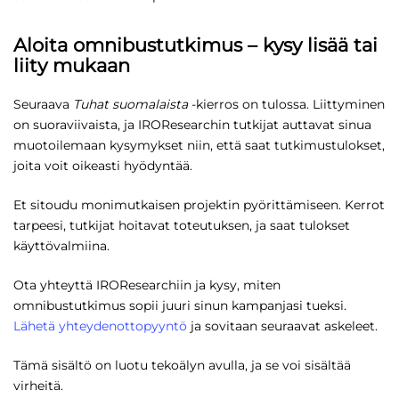
Aloita omnibustutkimus – kysy lisää tai
liity mukaan
Seuraava
Tuhat suomalaista
-kierros on tulossa. Liittyminen
on suoraviivaista, ja IROResearchin tutkijat auttavat sinua
muotoilemaan kysymykset niin, että saat tutkimustulokset,
joita voit oikeasti hyödyntää.
Et sitoudu monimutkaisen projektin pyörittämiseen. Kerrot
tarpeesi, tutkijat hoitavat toteutuksen, ja saat tulokset
käyttövalmiina.
Ota yhteyttä IROResearchiin ja kysy, miten
omnibustutkimus sopii juuri sinun kampanjasi tueksi.
Lähetä yhteydenottopyyntö
ja sovitaan seuraavat askeleet.
Tämä sisältö on luotu tekoälyn avulla, ja se voi sisältää
virheitä.