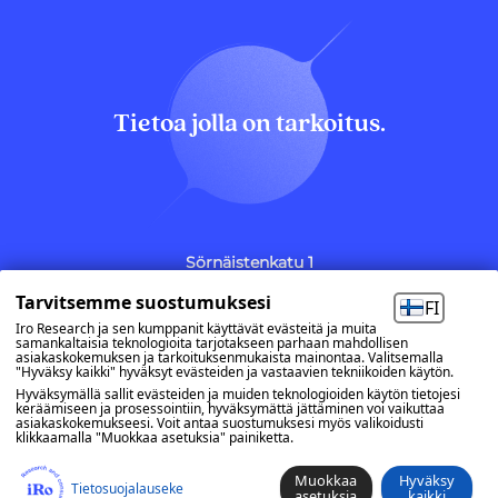
Tietoa jolla on tarkoitus.
Sörnäistenkatu 1
00580 Helsinki
Tarvitsemme suostumuksesi
(09) 7740 600
FI
etunimi.sukunimi@iro.fi
Iro Research ja sen kumppanit käyttävät evästeitä ja muita
samankaltaisia teknologioita tarjotakseen parhaan mahdollisen
asiakaskokemuksen ja tarkoituksenmukaista mainontaa. Valitsemalla
Evästeasetukset
"Hyväksy kaikki" hyväksyt evästeiden ja vastaavien tekniikoiden käytön.
Hyväksymällä sallit evästeiden ja muiden teknologioiden käytön tietojesi
keräämiseen ja prosessointiin, hyväksymättä jättäminen voi vaikuttaa
asiakaskokemukseesi. Voit antaa suostumuksesi myös valikoidusti
OTA YHTEYTTÄ
klikkaamalla "Muokkaa asetuksia" painiketta.
Muokkaa
Hyväksy
Tietosuoja­lauseke
asetuksia
kaikki