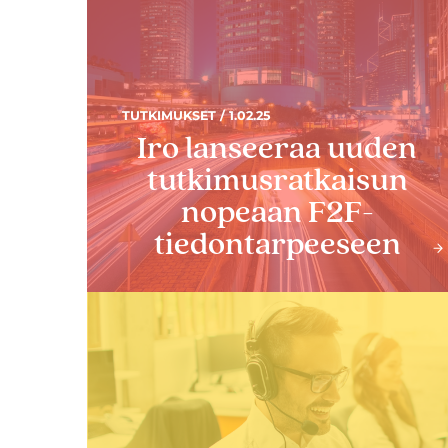
TUTKIMUKSET / 1.02.25
Iro lanseeraa uuden
tutkimusratkaisun
nopeaan F2F-
tiedontarpeeseen