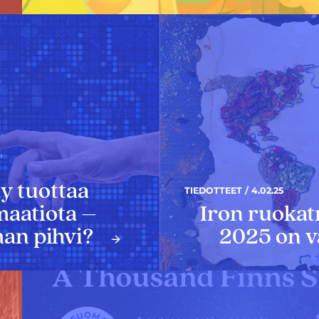
ly tuottaa
TIEDOTTEET / 4.02.25
maatiota –
Iron ruokat
an pihvi?
2025 on v