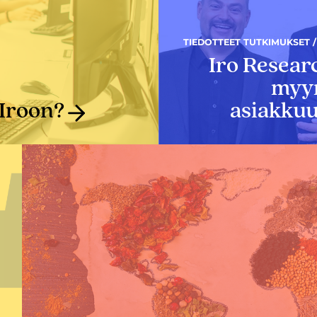
TIEDOTTEET TUTKIMUKSET / 
Iro Resear
myyn
 Iroon?
asiakkuu