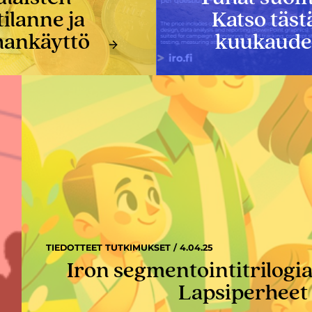
tilanne ja
Katso täs
hankäyttö
kuukauden
TIEDOTTEET TUTKIMUKSET / 4.04.25
Iron segmentointitrilogia
Lapsiperheet