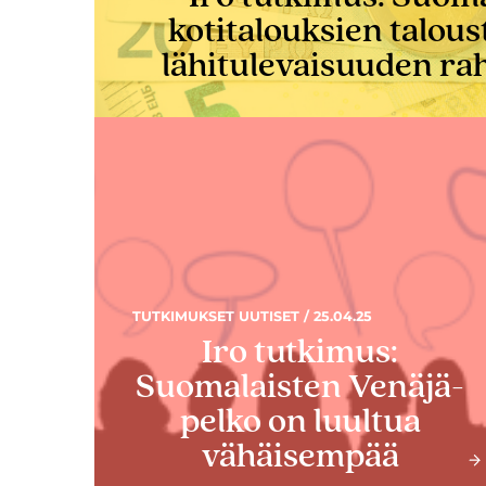
kotitalouksien talous
lähitulevaisuuden ra
TUTKIMUKSET UUTISET / 25.04.25
Iro tutkimus:
Suomalaisten Venäjä-
pelko on luultua
vähäisempää