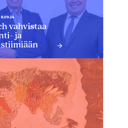
8.09.24
ch vahvistaa
ti- ja
stiimiään