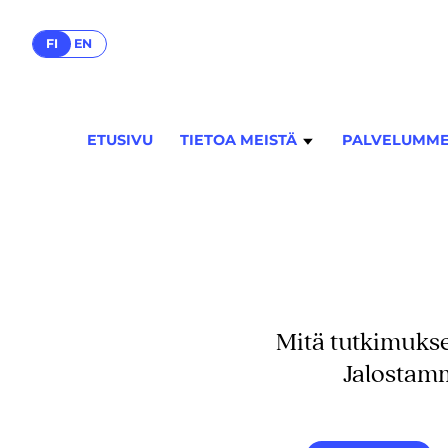
FI
EN
ETUSIVU
TIETOA MEISTÄ
PALVELUMM
Mitä tutkimukse
Jalostamm