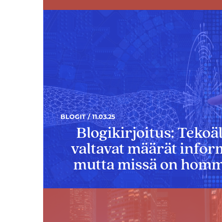
BLOGIT / 11.03.25
Blogikirjoitus: Tekoä
valtavat määrät infor
mutta missä on homm