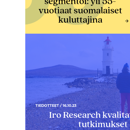
segmentoi: yli 55-
vuotiaat suomalaiset
kuluttajina
TIEDOTTEET / 16.10.23
Iro Research kvalitat
tutkimukset