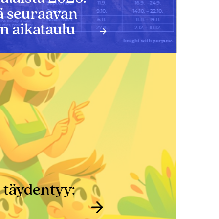
tä seuraavan
 aikataulu
 täydentyy: