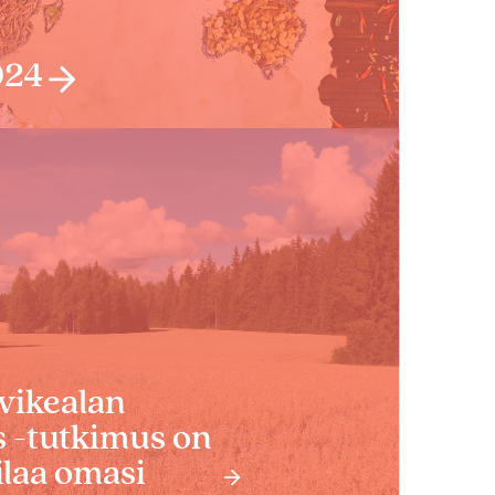
024
vikealan
s -tutkimus on
tilaa omasi