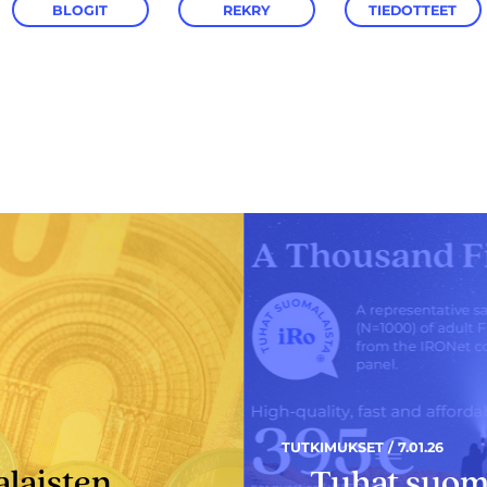
BLOGIT
REKRY
TIEDOTTEET
TUTKIMUKSET / 7.01.26
alaisten
Tuhat suom