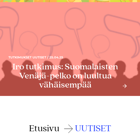
TUTKIMUKSET UUTISET / 25.04.25
Iro tutkimus: Suomalaisten
Venäjä-pelko on luultua
vähäisempää
Etusivu
UUTISET