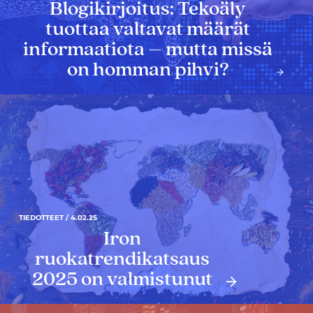
Blogikirjoitus: Tekoäly
tuottaa valtavat määrät
informaatiota – mutta missä
on homman pihvi?
TIEDOTTEET / 4.02.25
Iron
ruokatrendikatsaus
2025 on valmistunut