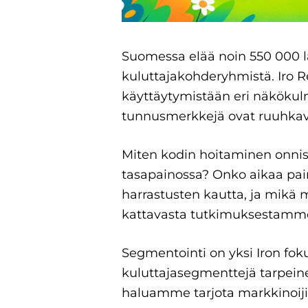
Suomessa elää noin 550 000 l
kuluttajakohderyhmistä. Iro R
käyttäytymistään eri näköku
tunnusmerkkejä ovat ruuhkavu
Miten kodin hoitaminen onni
tasapainossa? Onko aikaa pai
harrastusten kautta, ja mikä
kattavasta tutkimuksestamm
Segmentointi on yksi Iron foku
kuluttajasegmenttejä tarpeine
haluamme tarjota markkinoijill