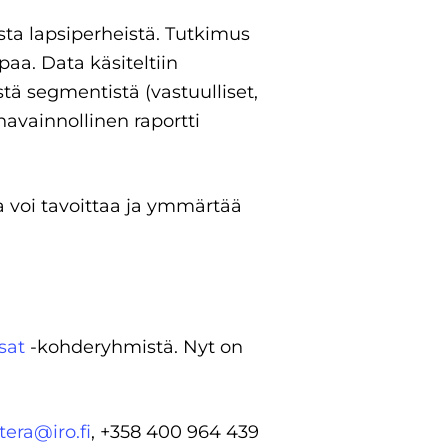
ta lapsiperheistä. Tutkimus
aa. Data käsiteltiin
tä segmentistä (vastuulliset,
havainnollinen raportti
 voi tavoittaa ja ymmärtää
sat
-kohderyhmistä. Nyt on
tera@iro.fi
, +358 400 964 439