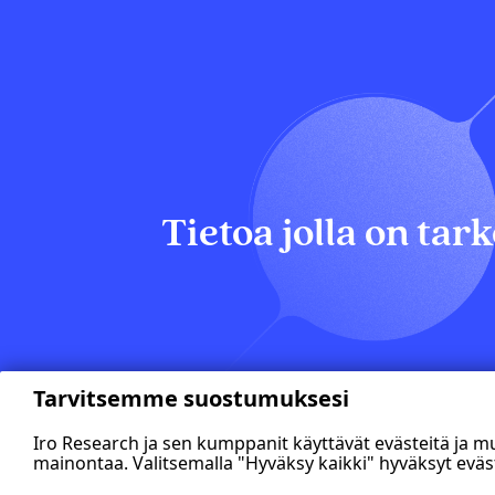
Tietoa jolla on tark
Tarvitsemme suostumuksesi
Iro Research ja sen kumppanit käyttävät evästeitä ja 
mainontaa. Valitsemalla "Hyväksy kaikki" hyväksyt eväs