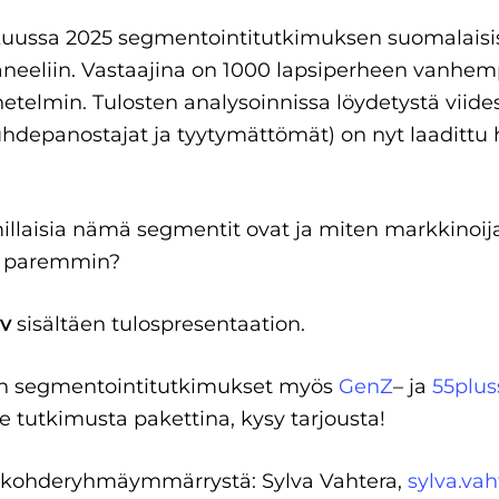
uussa 2025 segmentointitutkimuksen suomalaisis
paneeliin. Vastaajina on 1000 lapsiperheen vanhemp
etelmin. Tulosten analysoinnissa löydetystä viides
risuhdepanostajat ja tyytymättömät) on nyt laadittu 
llaisia nämä segmentit ovat ja miten markkinoija
a paremmin?
lv
sisältäen tulospresentaation.
n segmentointitutkimukset myös
GenZ
– ja
55plus
 tutkimusta pakettina, kysy tarjousta!
ta kohderyhmäymmärrystä: Sylva Vahtera,
sylva.vah