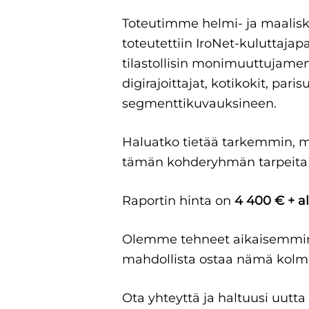
Toteutimme helmi- ja maalisk
toteutettiin IroNet-kuluttaja
tilastollisin monimuuttujamen
digirajoittajat, kotikokit, pa
segmenttikuvauksineen.
Haluatko tietää tarkemmin, mi
tämän kohderyhmän tarpeit
Raportin hinta on
4 400 € + a
Olemme tehneet aikaisemmi
mahdollista ostaa nämä kolme
Ota yhteyttä ja haltuusi uut