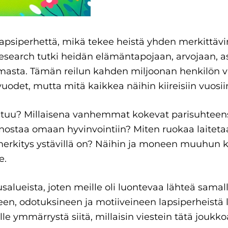
apsiperhettä, mikä tekee heistä yhden merkittäv
esearch tutki heidän elämäntapojaan, arvojaan, a
lmasta. Tämän reilun kahden miljoonan henkilön
odet, mutta mitä kaikkea näihin kiireisiin vuosi
stuu? Millaisena vanhemmat kokevat parisuhteen
nostaa omaan hyvinvointiin? Miten ruokaa laiteta
 merkitys ystävillä on? Näihin ja moneen muuhun 
e.
salueista, joten meille oli luontevaa lähteä samal
en, odotuksineen ja motiiveineen lapsiperheistä 
e ymmärrystä siitä, millaisin viestein tätä joukk