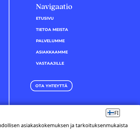
Navigaatio
ETUSIVU
TIETOA MEISTA
PALVELUMME
ASIAKKAAMME
VASTAAJILLE
OTA YHTEYTTÄ
FI
ahdollisen asiakaskokemuksen ja tarkoituksenmukaista