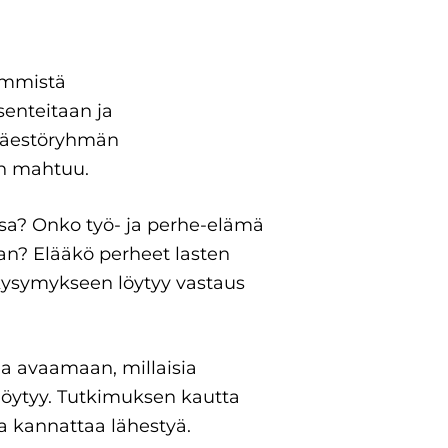
immistä
senteitaan ja
 väestöryhmän
in mahtuu.
sa? Onko työ- ja perhe-elämä
an? Elääkö perheet lasten
kysymykseen löytyy vastaus
la avaamaan, millaisia
löytyy. Tutkimuksen kautta
oa kannattaa lähestyä.