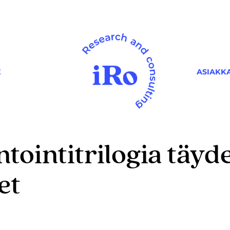
ASIAKK
E
tointitrilogia täyd
et