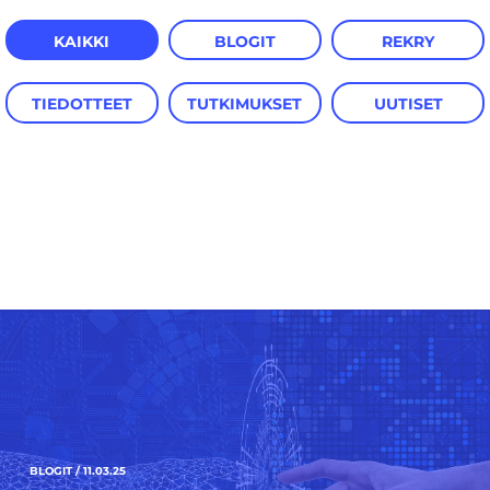
KAIKKI
BLOGIT
REKRY
TIEDOTTEET
TUTKIMUKSET
UUTISET
BLOGIT / 11.03.25