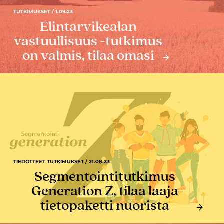
TUTKIMUKSET / 1.09.23
Elintarvikealan
vastuullisuus -tutkimus
on valmis, tilaa omasi
TIEDOTTEET TUTKIMUKSET / 21.08.23
Segmentointitutkimus
Generation Z, tilaa laaja
tietopaketti nuorista