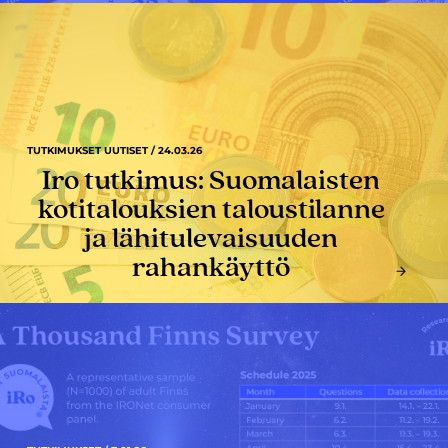
TUTKIMUKSET UUTISET / 24.03.26
Iro tutkimus: Suomalaisten
kotitalouksien taloustilanne
ja lähitulevaisuuden
rahankäyttö