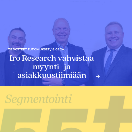
TIEDOTTEET TUTKIMUKSET / 8.09.24
Iro Research vahvistaa
myynti- ja
asiakkuustiimiään