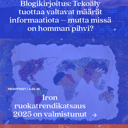
Blogikirjoitus: Tekoäly
tuottaa valtavat määrät
informaatiota – mutta missä
on homman pihvi?
TIEDOTTEET / 4.02.25
Iron
ruokatrendikatsaus
2025 on valmistunut