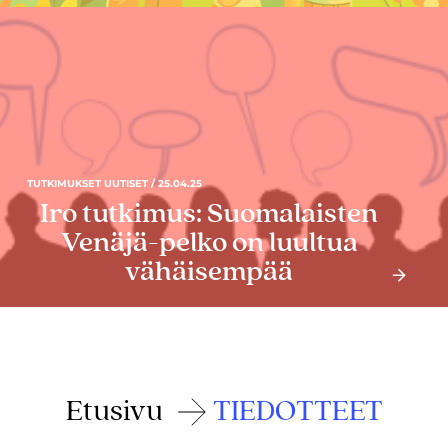
TUTKIMUKSET UUTISET / 25.04.25
Iro tutkimus: Suomalaisten
Venäjä-pelko on luultua
vähäisempää
Etusivu
TIEDOTTEET