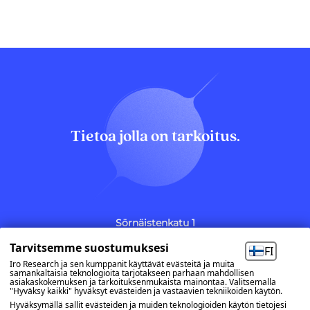
Tietoa jolla on tarkoitus.
Sörnäistenkatu 1
00580 Helsinki
Tarvitsemme suostumuksesi
(09) 7740 600
FI
etunimi.sukunimi@iro.fi
Iro Research ja sen kumppanit käyttävät evästeitä ja muita
samankaltaisia teknologioita tarjotakseen parhaan mahdollisen
asiakaskokemuksen ja tarkoituksenmukaista mainontaa. Valitsemalla
Evästeasetukset
"Hyväksy kaikki" hyväksyt evästeiden ja vastaavien tekniikoiden käytön.
Hyväksymällä sallit evästeiden ja muiden teknologioiden käytön tietojesi